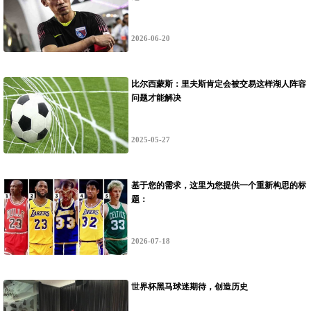
2026-06-20
比尔西蒙斯：里夫斯肯定会被交易这样湖人阵容
问题才能解决
2025-05-27
基于您的需求，这里为您提供一个重新构思的标
题：
**“绿茵执法者的生理负荷：世界杯裁判心率波
动与判罚强度实时耦合机制研究”**
2026-07-18
世界杯黑马球迷期待，创造历史