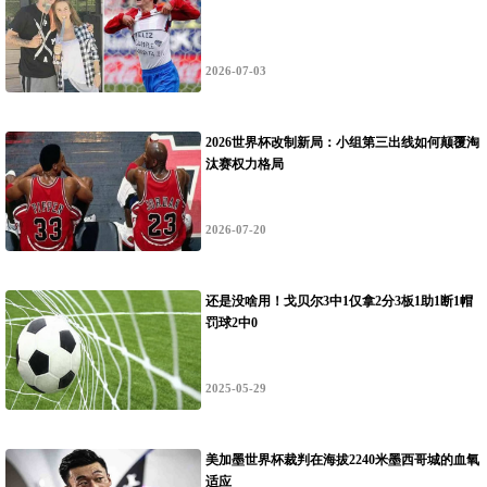
2026-07-03
2026世界杯改制新局：小组第三出线如何颠覆淘
汰赛权力格局
2026-07-20
还是没啥用！戈贝尔3中1仅拿2分3板1助1断1帽
罚球2中0
2025-05-29
美加墨世界杯裁判在海拔2240米墨西哥城的血氧
适应