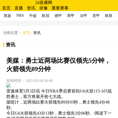
24直播网
首页
直播
资讯
录像
重要赛事
NBA
英超
中超
欧冠
德甲
西甲
法甲
意甲
欧联
当前位置：
首页>
资讯
资讯
美媒：勇士近两场比赛仅领先5分钟，
火箭领先89分钟
发布时间：
2025-05-04 06:00
雷速体育5月3日讯 今日NBA季后赛首轮G6火箭115-107战
胜勇士，双方将展开抢七大战。
据统计，近两场比赛火箭领先89分03秒，勇士领先4分48
秒。
今日G6火箭领先43分13秒，勇士领先3分06秒。/阅读下一